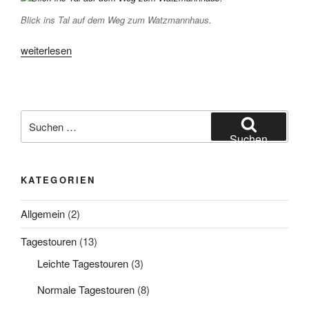
Blick ins Tal auf dem Weg zum Watzmannhaus.
„Watzmann
weiterlesen
und
Hundstod
–
der
Suchen
Klassiker
nach:
Suchen
und
eine
KATEGORIEN
Zugabe“
Allgemein
(2)
Tagestouren
(13)
Leichte Tagestouren
(3)
Normale Tagestouren
(8)