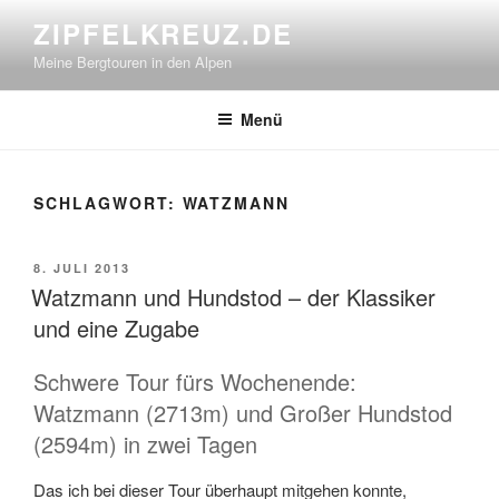
Zum
ZIPFELKREUZ.DE
Inhalt
Meine Bergtouren in den Alpen
springen
Menü
SCHLAGWORT:
WATZMANN
VERÖFFENTLICHT
8. JULI 2013
AM
Watzmann und Hundstod – der Klassiker
und eine Zugabe
Schwere Tour fürs Wochenende:
Watzmann (2713m) und Großer Hundstod
(2594m) in zwei Tagen
Das ich bei dieser Tour überhaupt mitgehen konnte,