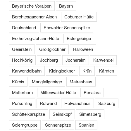
Bayerische Voralpen
Bayern
Berchtesgadener Alpen
Coburger Hütte
Deutschland
Ehrwalder Sonnenspitze
Erzherzog-Johann-Hütte
Estergebirge
Geierstein
Großglockner
Halloween
Hochkönig
Jochberg
Jocheralm
Karwendel
Karwendelbahn
Kleinglockner
Krün
Kärnten
Kürbis
Mangfallgebirge
Matrashaus
Matterhorn
Mittenwalder Hütte
Penalara
Pürschling
Rotwand
Rotwandhaus
Salzburg
Schöttelkarspitze
Seinskopf
Simetsberg
Soierngruppe
Sonnenspitze
Spanien